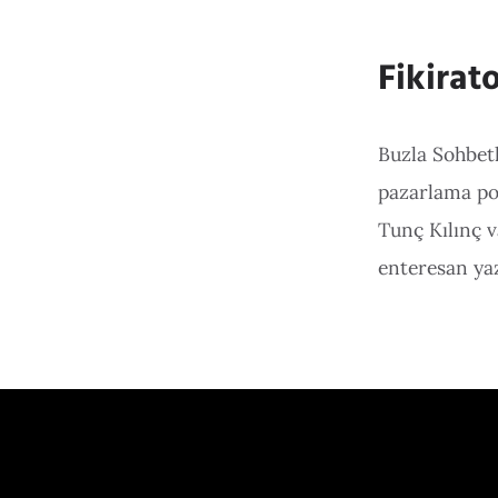
Fikirat
Buzla Sohbetl
pazarlama poz
Tunç Kılınç v
enteresan yaz