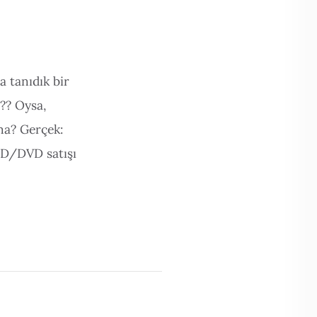
 tanıdık bir
?? Oysa,
ama? Gerçek:
CD/DVD satışı