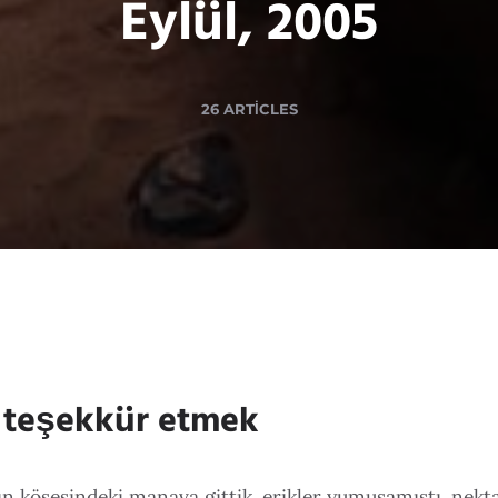
Eylül, 2005
26 ARTICLES
 teşekkür etmek
n köşesindeki manava gittik, erikler yumuşamıştı, nekt