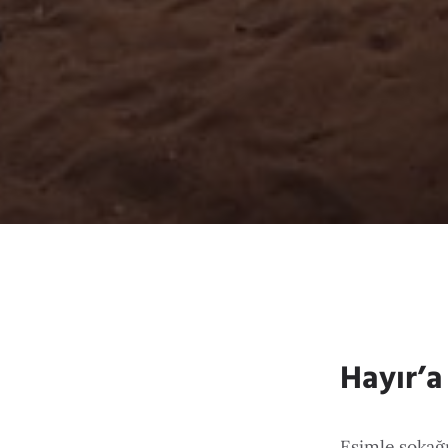
Hayır’a
Eşimle sokağı