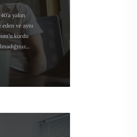
40’a yakın
e eden ve aynı
com’u kurdu
madığınız...