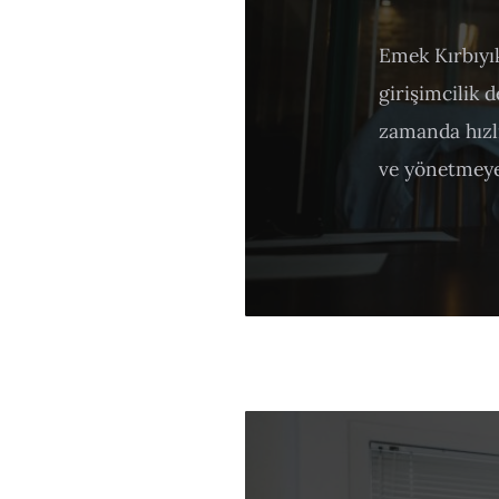
Emek Kırbıyık
girişimcilik 
zamanda hızl
ve yönetmeye