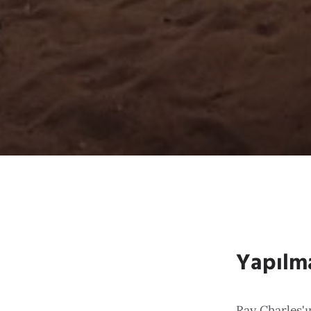
Yapılm
Ray Charles'ı