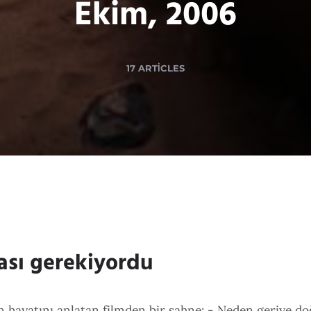
Ekim, 2006
17 ARTICLES
ası gerekiyordu
n hayatını anlatan filmden bir sahne: - Neden geriye do