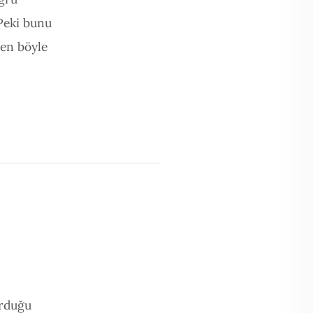
 Peki bunu
ben böyle
urduğu