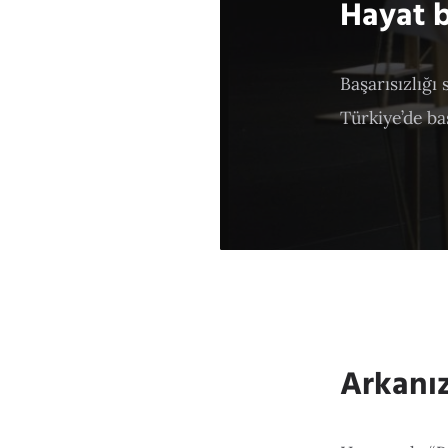
Hayat b
Başarısızlığı
Türkiye’de baş
Arkanı