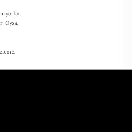
rıyorlar.
r. Oysa,
izleme.