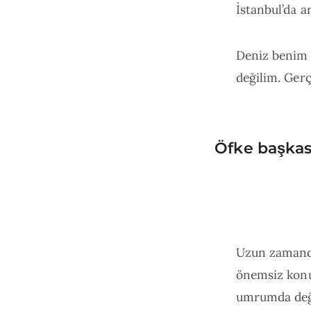
İstanbul’da a
Deniz benim 
değilim. Gerç
Öfke başkası
Uzun zamandı
önemsiz konu
umrumda deği