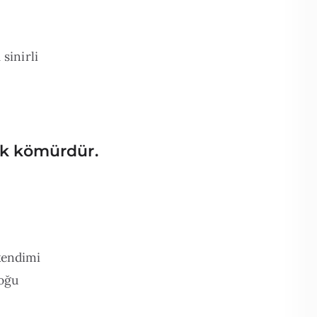
sinirli
cak kömürdür.
kendimi
çoğu