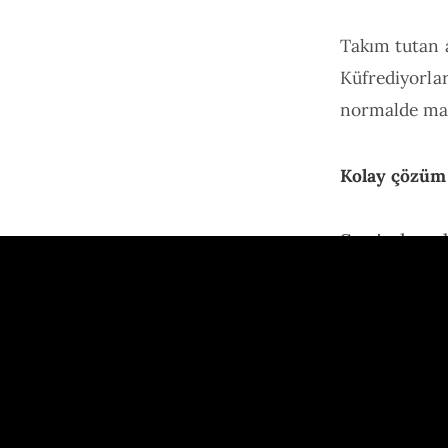
Takım tutan 
Küfrediyorlar
normalde man
Kolay çözüm
Seni olmad
Zor çözüm
: 