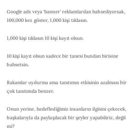
Google ads veya 'banner' reklamlardan bahsediyorsak,
100,000 kez göster, 1,000 kişi tıklasın.
1,000 kişi tıklasın 10 kişi kayıt olsun.
10 kişi kayıt olsun sadece bir tanesi bundan birisine
bahsetsin.
Rakamlar uydurma ama tanıtımın etkisinin azalması bir
çok tanıtımda benzer.
Onun yerine, hedeflediğimiz insanların ilgisini çekecek,
başkalarıyla da paylaşılacak bir şeyler yapabiliriz, değil
mi?