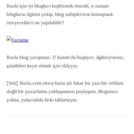
Buzla için iyi blogları keşfetmek önemli, o zaman
blogların ilgisini çekip, blog sahiplerinin konuşmak
isteyecekleri ne yapılabilir?
Buzla blog yarışması. 17 Kasım'da başlıyor, ilgilenirseniz,
şimdiden kayıt olmak için
tıklayın
.
[Not]: Buzla.com sitesi bana ait fakat bu yazı bir reklam
değil bir pazarlama yaklaşımının paylaşımı. Blogunuz
yoksa, yukarıdaki linki tıklamayın.