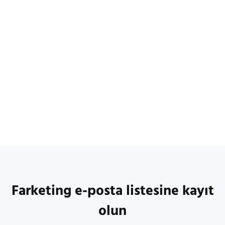
Farketing e-posta listesine kayıt
olun