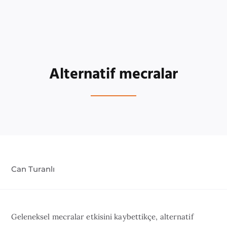
Alternatif mecralar
Can Turanlı
Geleneksel mecralar etkisini kaybettikçe, alternatif