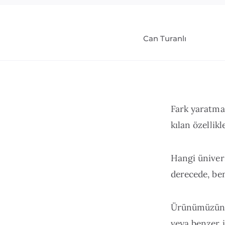
Can Turanlı
Fark yaratmak
kılan özellik
Hangi üniver
derecede, be
Ürünümüzün d
veya benzer i