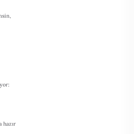
nsin,
yor:
a hazır