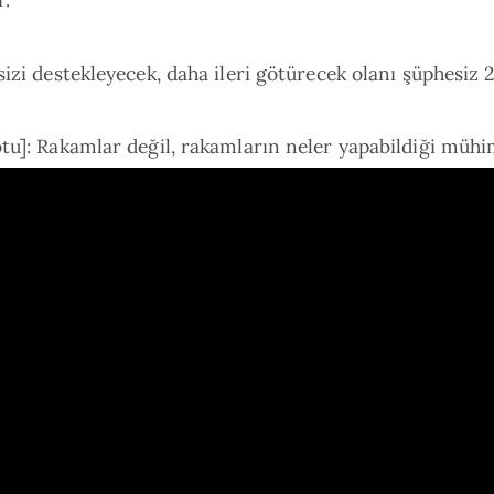
sizi destekleyecek, daha ileri götürecek olanı şüphesiz 2
tu]: Rakamlar değil, rakamların neler yapabildiği müh
 arkadaş edinmeye odaklan.