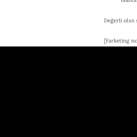
Değerli olan 
[Farketing no
fazla gerçek