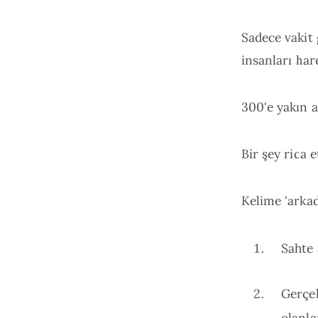
Sadece vakit 
insanları har
300'e yakın 
Bir şey rica
Kelime 'arkad
Sahte 
Gerçek
olanla