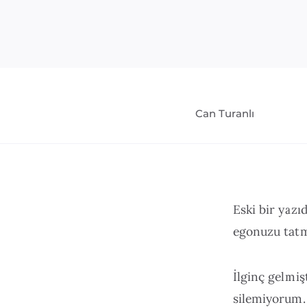
Can Turanlı
Eski bir yazı
egonuzu tatm
İlginç gelmi
silemiyorum. 