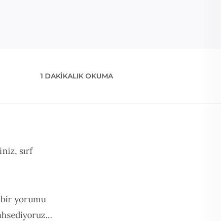
1 DAKIKALIK OKUMA
niz, sırf
 bir yorumu
bahsediyoruz…