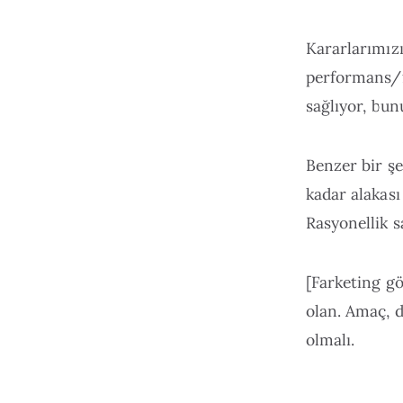
Kararlarımız
performans/f
sağlıyor, bu
Benzer bir ş
kadar alakası
Rasyonellik s
[Farketing gö
olan. Amaç, d
olmalı.