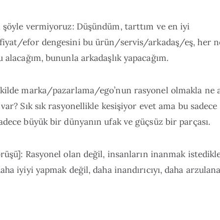
ı şöyle vermiyoruz: Düşündüm, tarttım ve en iyi
iyat/efor dengesini bu ürün/servis/arkadaş/eş, her n
nu alacağım, bununla arkadaşlık yapacağım.
ekilde marka/pazarlama/ego’nun rasyonel olmakla ne a
 var? Sık sık rasyonellikle kesişiyor evet ama bu sadece 
adece büyük bir dünyanın ufak ve güçsüz bir parçası.
rüşü]: Rasyonel olan değil, insanların inanmak istedik
aha iyiyi yapmak değil, daha inandırıcıyı, daha arzula