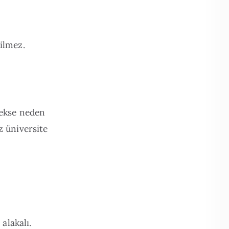
ilmez.
cekse neden
z üniversite
alakalı.