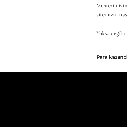
Müşterimizin 
sitemizin na
Yoksa değil 
Para kazand
Algı.
Olması gerekt
Kararlarımız
hikayelere d