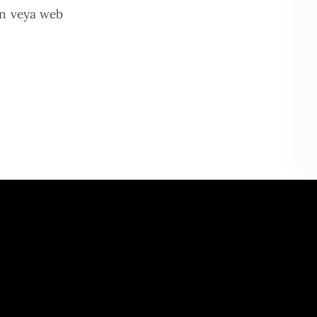
in veya web
tığımız