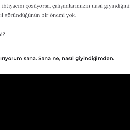
ihtiyacını çözüyorsa, çalışanlarımızın nasıl giyindiğin
sıl göründüğünün bir önemi yok.
mi?
ırıyorum sana. Sana ne, nasıl giyindiğimden.
iği gibi değil, göründüğü gibi.
ın çoğunu gerçeklere dayanarak değil, kendimize anlat
ayanarak veriyoruz.