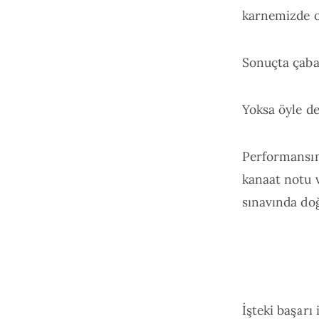
karnemizde o
Sonuçta çaba
Yoksa öyle de
Performansım
kanaat notu 
sınavında do
İşteki başarı