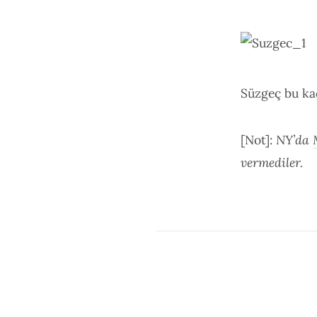
Süzgeç bu ka
[Not]:
NY’da
vermediler.