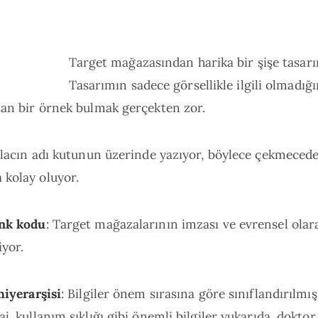
Target mağazasından harika bir şişe tasarı
Tasarımın sadece görsellikle ilgili olmadığ
tan bir örnek bulmak gerçekten zor.
 İlacın adı kutunun üzerinde yazıyor, böylece çekmeced
 kolay oluyor.
enk kodu
: Target mağazalarının imzası ve evrensel olara
yor.
 hiyerarşisi
: Bilgiler önem sırasına göre sınıflandırılmış
aj, kullanım sıklığı gibi önemli bilgiler yukarıda, doktor