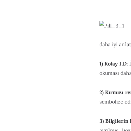
daha iyi anla
1) Kolay I.D
:
okuması daha
2) Kırmızı r
sembolize edi
3) Bilgilerin
ayrılmış. Doz