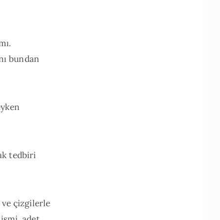
mı.
ını bundan
eyken
k tedbiri
 ve çizgilerle
 ismi, adet