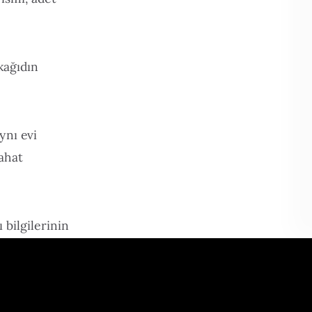
 kağıdın
ynı evi
ahat
 bilgilerinin
.