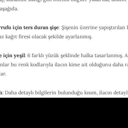
 aşağıda.
rrufu için ters duran şişe
: Şişenin üzerine yapıştırılan
az kağıt firesi olacak şekilde ayarlanmış.
 için yeşil
: 6 farklı yüzük şeklinde halka tasarlanmış. A
nlar bu renk kodlarıyla ilacın kime ait olduğunu daha r
ar.
dı
: Daha detaylı bilgilerin bulunduğu kısım, ilacın detaylı
ğıdın kutunun arka tarafına takılmasına olanak veriyor
i