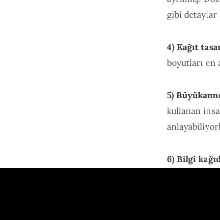
gibi detaylar
4) Kağıt tasa
boyutları en 
5) Büyükanne
kullanan insa
anlayabiliyorl
6) Bilgi kağı
bulunduğu ka
Ürünün sites