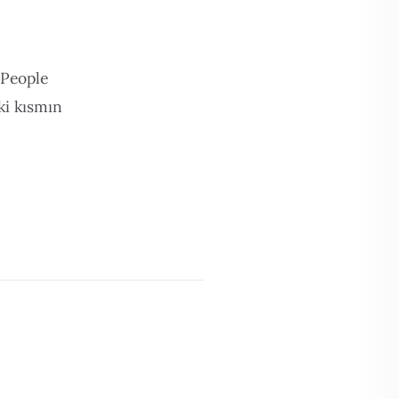
 People
ki kısmın