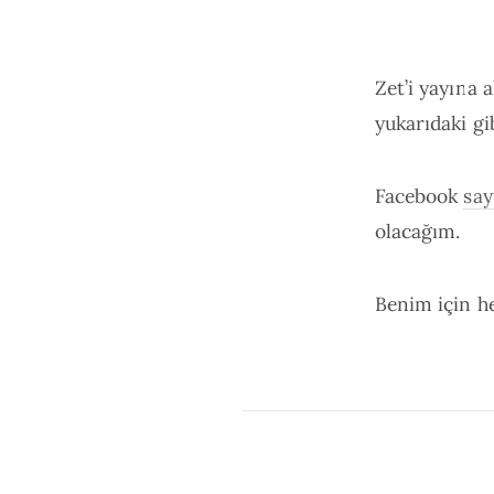
Zet’i yayına 
yukarıdaki gib
Facebook
say
olacağım.
Benim için h