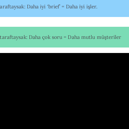
araftaysak: Daha iyi ‘brief’ = Daha iyi işler.
 taraftaysak: Daha çok soru = Daha mutlu müşteriler