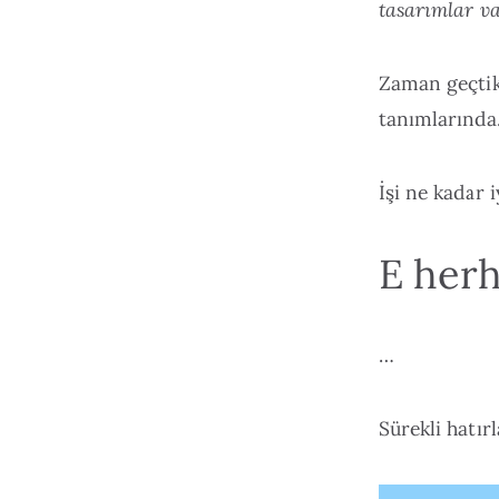
tasarımlar va
Zaman geçtik
tanımlarınd
İşi ne kadar 
E herh
…
Sürekli hatır