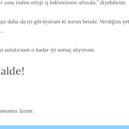
r ama teslim ettiği iş beklentimin altında.
” diyebilirim.
çe daha da iyi görüyorum ki sorun bende. Verdiğim yet
a…
iyi anlatırsam o kadar iyi sonuç alıyorum.
alde!
lamamız lazım: