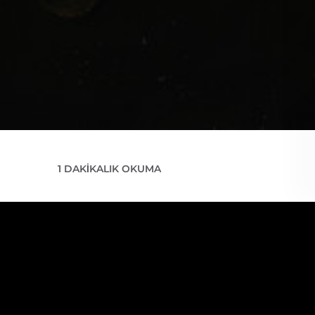
1 DAKIKALIK OKUMA
lığı önlemek
şıyor. Daha