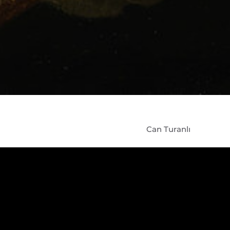
Can Turanlı
1756 yılında 
için köylüler