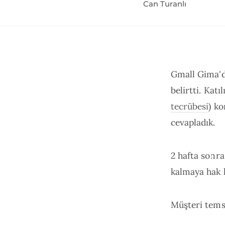
Can Turanlı
Gmall Gima'da
belirtti. Kat
tecrübesi
) ko
cevapladık.
2 hafta sonra
kalmaya hak 
Müşteri temsi