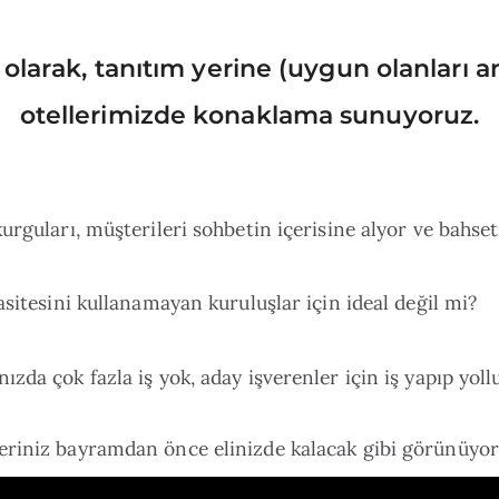
larak, tanıtım yerine (uygun olanları an
otellerimizde konaklama sunuyoruz.
urguları, müşterileri sohbetin içerisine alyor ve bahse
asitesini kullanamayan kuruluşlar için ideal değil mi?
nızda çok fazla iş yok, aday işverenler için iş yapıp yol
eriniz bayramdan önce elinizde kalacak gibi görünüyor,
ine gidip, bedava köfte hediye ediyorsunuz.