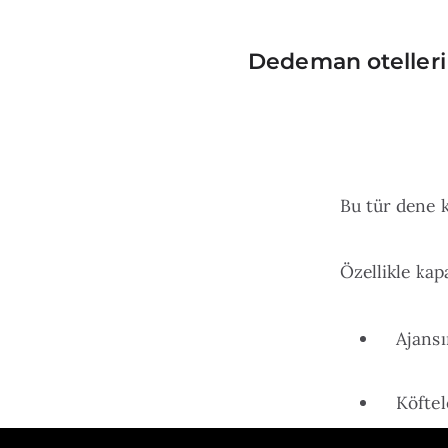
Dedeman otelleri o
Bu tür dene k
Özellikle kap
Ajansı
Köftel
yerler