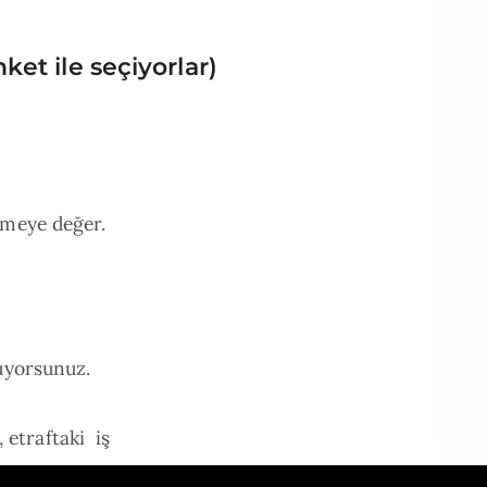
ket ile seçiyorlar)
tmeye değer.
luyorsunuz.
 etraftaki iş