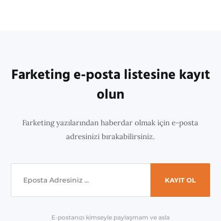
Farketing e-posta listesine kayıt
olun
Farketing yazılarından haberdar olmak için e-posta
adresinizi bırakabilirsiniz.
E-postanızı kimseyle paylaşmam ve asla