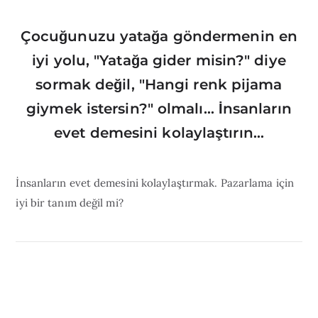
Çocuğunuzu yatağa göndermenin en
iyi yolu, "Yatağa gider misin?" diye
sormak değil, "Hangi renk pijama
giymek istersin?" olmalı… İnsanların
evet demesini kolaylaştırın…
İnsanların evet demesini kolaylaştırmak. Pazarlama için
iyi bir tanım değil mi?