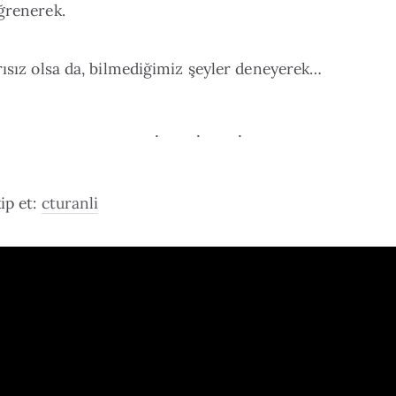
ğrenerek.
rısız olsa da, bilmediğimiz şeyler deneyerek…
kip et:
cturanli
a ile gelsin diyorsan: