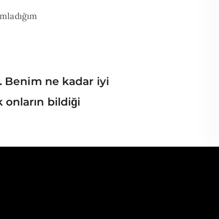
rumladığım
. Benim ne kadar iyi
onların bildiği
ullanacak
 bizi iyi