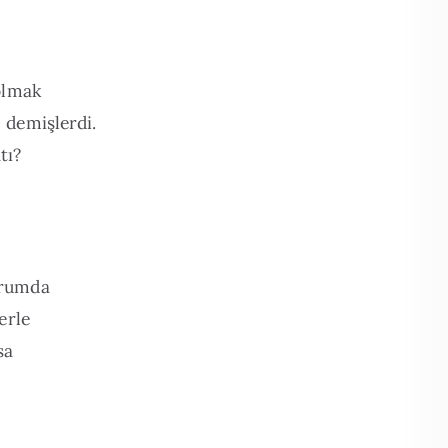
olmak
 demişlerdi.
tı?
urumda
erle
sa