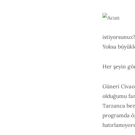
istiyorsunuz?
Yoksa büyükle
Her şeyin gö
Güneri Civao
olduğumu fark
Tarzanca ben
programda öğr
hatırlamıyor