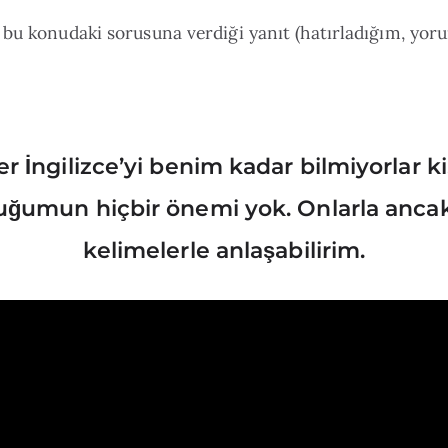
 bu konudaki sorusuna verdiği yanıt (hatırladığım, yo
r İngilizce’yi benim kadar bilmiyorlar ki
ğumun hiçbir önemi yok. Onlarla ancak 
kelimelerle anlaşabilirim.
zı ne kadar iyi bildiğimiz mi bizi, yoksa markamızı k
arın dilinden markamızı ne kadar iyi anlatabildiğimiz mi
yapar?