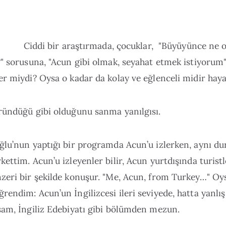
Ciddi bir araştırmada, çocuklar, "Büyüyünce ne 
" sorusuna, "Acun gibi olmak, seyahat etmek istiyorum"
r miydi? Oysa o kadar da kolay ve eğlenceli midir haya
ründüğü gibi olduğunu sanma yanılgısı.
ğlu’nun yaptığı bir programda Acun’u izlerken, aynı d
ettim. Acun’u izleyenler bilir, Acun yurtdışında turistl
zeri bir şekilde konuşur. "Me, Acun, from Turkey…" Oy
endim: Acun’un İngilizcesi ileri seviyede, hatta yanlış
sam, İngiliz Edebiyatı gibi bölümden mezun.