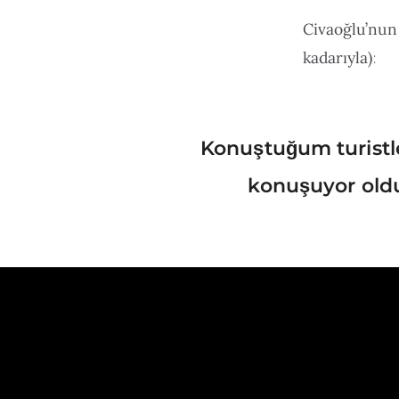
Civaoğlu’nun
kadarıyla):
Konuştuğum turistle
konuşuyor oldu
Kendi markamı
insanlara onl
pazarlamacı 