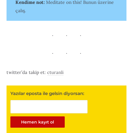
Kendime not:
Meditate on this! Bunun üzerine
çalış.
twitter’da takip et:
cturanli
Yazılar eposta ile gelsin diyorsan: